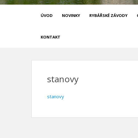
Rybáři Čáslav
ÚVOD
NOVINKY
RYBÁŘSKÉ ZÁVODY
KONTAKT
stanovy
stanovy