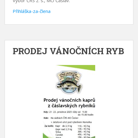
Výbor ČRS z. s., MO Čáslav.
Přihláška-za-člena
PRODEJ VÁNOČNÍCH RYB