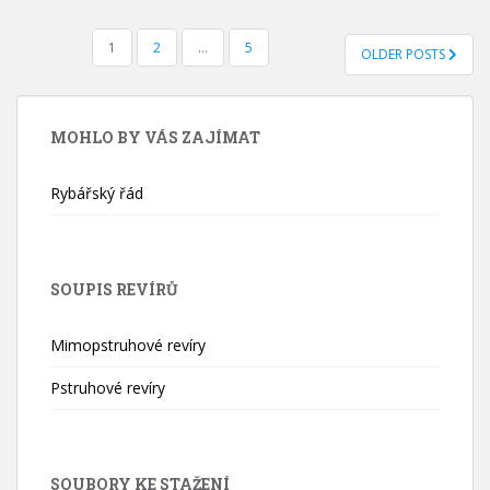
STRÁNKOVÁNÍ
1
2
…
5
OLDER POSTS
PŘÍSPĚVKŮ
MOHLO BY VÁS ZAJÍMAT
Rybářský řád
SOUPIS REVÍRŮ
Mimopstruhové revíry
Pstruhové revíry
SOUBORY KE STAŽENÍ