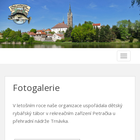
Skip to main content
Rybáři Čáslav
TOGGLE
Fotogalerie
V letošním roce naše organizace uspořádala dětský
rybářský tábor v rekreačním zařízení Petračka u
přehradní nádrže Trnávka.