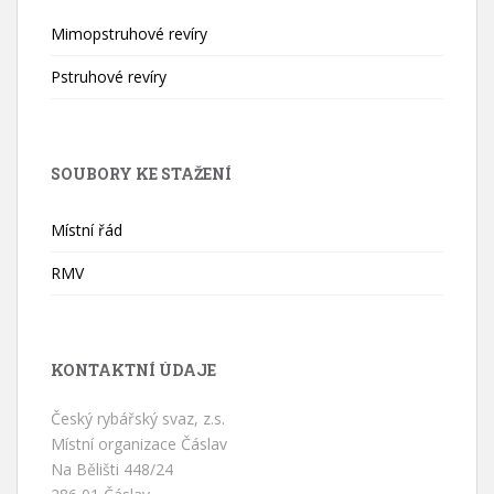
Mimopstruhové revíry
Pstruhové revíry
SOUBORY KE STAŽENÍ
Místní řád
RMV
KONTAKTNÍ ÚDAJE
Český rybářský svaz, z.s.
Místní organizace Čáslav
Na Bělišti 448/24