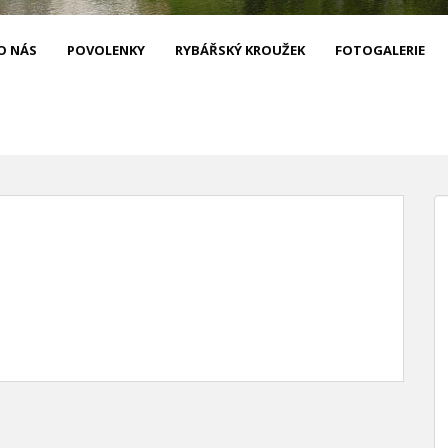
O NÁS
POVOLENKY
RYBÁŘSKÝ KROUŽEK
FOTOGALERIE