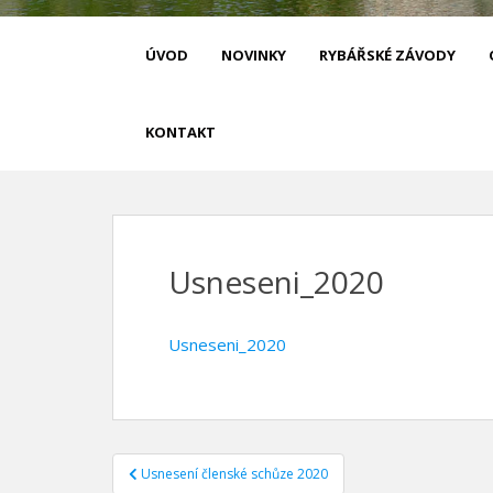
Rybáři Čáslav
ÚVOD
NOVINKY
RYBÁŘSKÉ ZÁVODY
KONTAKT
Usneseni_2020
Usneseni_2020
Navigace
Usnesení členské schůze 2020